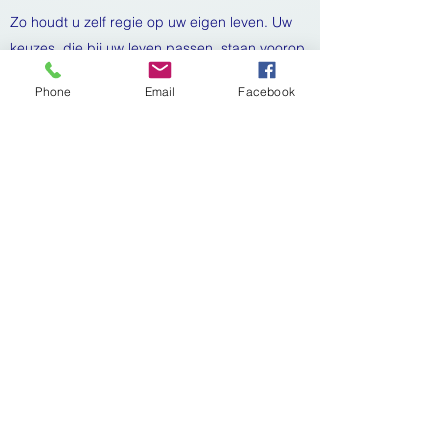
Zo houdt u zelf regie op uw eigen leven. Uw
keuzes, die bij uw leven passen, staan voorop.
Samen gaan wij de uitdaging aan om uw
Phone
Email
Facebook
zorgdoelen te behalen eventueel met inzet van
andere disciplines (als de zorg buiten mijn
bevoegdheid en/of bekwaamheid valt) en/of
uw netwerk. Denkend vanuit oplossingen en
niet vanuit problemen. Hoe de zorg of
ondersteuning wordt georganiseerd is
daardoor maatwerk , afhankelijk van uw
persoonlijke situatie, uw wensen en
mogelijkheden.
S.Marlisa ThuisZorg blijft zolang mogelijk
werken aan de autonomie van de zorgvragers
totdat de zorg niet meer door S.Marlisa